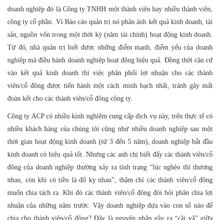
doanh nghiệp đó là Công ty TNHH một thành viên hay nhiều thành viên,
công ty cổ phần. Vì Báo cáo quản trị nó phản ánh kết quả kinh doanh, tài
sản, nguồn vốn trong một thời kỳ (năm tài chính) hoạt động kinh doanh.
Từ đó, nhà quản trị biết được những điểm mạnh, điểm yếu của doanh
nghiệp mà điều hành doanh nghiệp hoạt động hiệu quả. Đồng thời căn cứ
vào kết quả kinh doanh thì việc phân phối lợi nhuận cho các thành
viên/cổ đông được tiến hành một cách minh bạch nhất, tránh gây mất
đoàn kết cho các thành viên/cổ đông công ty.
Công ty ACP có nhiều kinh nghiệm cung cấp dịch vụ này, trên thực tế có
nhiều khách hàng của chúng tôi cũng như nhiều doanh nghiệp sau một
thời gian hoạt động kinh doanh (từ 3 đến 5 năm), doanh nghiệp bắt đầu
kinh doanh có hiệu quả tốt. Nhưng các anh chị biết đấy các thành viên/cổ
đông của doanh nghiệp thường xảy ra tình trạng “lúc nghèo thì thương
nhau, còn khi có tiền là đố kỵ nhau”, thậm chí các thành viên/cổ đông
muốn chia tách ra. Khi đó các thành viên/cổ đông đòi hỏi phân chia lợi
nhuận của những năm trước. Vậy doanh nghiệp dựa vào con số nào để
chia cho thành viên/cổ đông? Đây là nguyên nhân gây ra “cãi vã” giữa