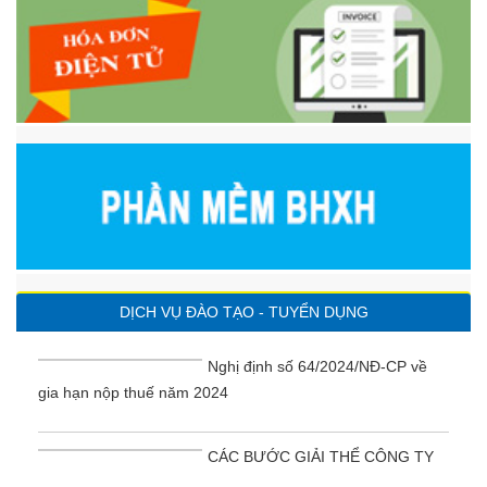
DỊCH VỤ ĐÀO TẠO - TUYỂN DỤNG
Nghị định số 64/2024/NĐ-CP về
gia hạn nộp thuế năm 2024
CÁC BƯỚC GIẢI THỂ CÔNG TY