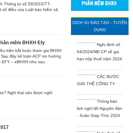
nh Thông tư số 59/2015/TT-
t số điều của Luật bảo hiểm xã
DỊCH VỤ ĐÀO TẠO - TUYỂN
DỤNG
 phần mềm BHXH Efy
Nghị định số
 điều kiện bắt buộc tham gia BHXH
64/2024/NĐ-CP về gia
. Sau đây kế toán ACP xin hướng
hạn nộp thuế năm 2024
ềm EFY – eBHXH như sau.
CÁC BƯỚC
GIẢI THỂ CÔNG TY
sao? Nghỉ thai sản được nghỉ
Thông báo
lịch nghỉ tết Nguyên đán
- Xuân Giáp Thìn 2024
2017