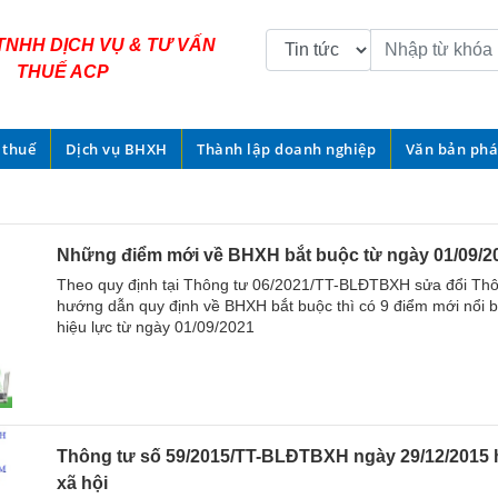
TNHH DỊCH VỤ & TƯ VẤN
THUẾ ACP
 thuế
Dịch vụ BHXH
Thành lập doanh nghiệp
Văn bản phá
Những điểm mới về BHXH bắt buộc từ ngày 01/09/2
Theo quy định tại Thông tư 06/2021/TT-BLĐTBXH sửa đổi T
hướng dẫn quy định về BHXH bắt buộc thì có 9 điểm mới nổi 
hiệu lực từ ngày 01/09/2021
Thông tư số 59/2015/TT-BLĐTBXH ngày 29/12/2015 
xã hội