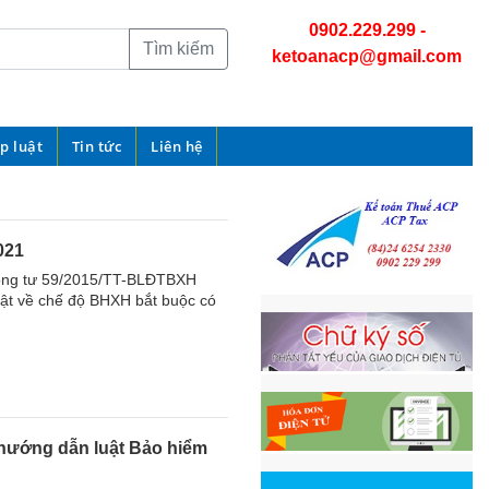
0902.229.299
-
Tìm kiếm
ketoanacp@gmail.com
p luật
Tin tức
Liên hệ
021
hông tư 59/2015/TT-BLĐTBXH
bật về chế độ BHXH bắt buộc có
hướng dẫn luật Bảo hiểm