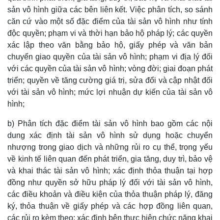
sản vô hình giữa các bên liên kết. Việc phân tích, so sánh
căn cứ vào một số đặc điểm của tài sản vô hình như tính
độc quyền; phạm vi và thời hạn bảo hộ pháp lý; các quyền
xác lập theo văn bằng bảo hộ, giấy phép và văn bản
chuyển giao quyền của tài sản vô hình; phạm vi địa lý đối
với các quyền của tài sản vô hình; vòng đời; giai đoạn phát
triển; quyền về tăng cường giá trị, sửa đổi và cập nhật đối
với tài sản vô hình; mức lợi nhuận dự kiến của tài sản vô
hình;
b) Phân tích đặc điểm tài sản vô hình bao gồm các nội
dung xác định tài sản vô hình sử dụng hoặc chuyển
nhượng trong giao dịch và những rủi ro cụ thể, trọng yếu
về kinh tế liên quan đến phát triển, gia tăng, duy trì, bảo vệ
và khai thác tài sản vô hình; xác định thỏa thuận tại hợp
đồng như quyền sở hữu pháp lý đối với tài sản vô hình,
các điều khoản và điều kiện của thỏa thuận pháp lý, đăng
ký, thỏa thuận về giấy phép và các hợp đồng liên quan,
các rủi ro kèm theo; xác định bên thực hiện chức năng khai