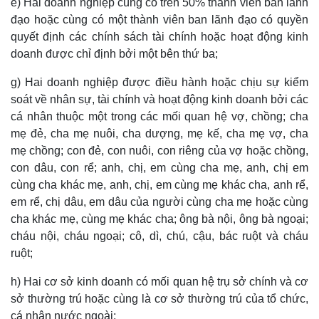
e) Hai doanh nghiệp cùng có trên 50% thành viên ban lãnh
đạo hoặc cùng có một thành viên ban lãnh đạo có quyền
quyết định các chính sách tài chính hoặc hoạt động kinh
doanh được chỉ định bởi một bên thứ ba;
g) Hai doanh nghiệp được điều hành hoặc chịu sự kiểm
soát về nhân sự, tài chính và hoạt động kinh doanh bởi các
cá nhân thuộc một trong các mối quan hệ vợ, chồng; cha
mẹ đẻ, cha mẹ nuôi, cha dượng, mẹ kế, cha mẹ vợ, cha
mẹ chồng; con đẻ, con nuôi, con riêng của vợ hoặc chồng,
con dâu, con rể; anh, chị, em cùng cha mẹ, anh, chị em
cùng cha khác mẹ, anh, chị, em cùng mẹ khác cha, anh rể,
em rể, chị dâu, em dâu của người cùng cha mẹ hoặc cùng
cha khác mẹ, cùng mẹ khác cha; ông bà nội, ông bà ngoại;
cháu nội, cháu ngoại; cô, dì, chú, cậu, bác ruột và cháu
ruột;
h) Hai cơ sở kinh doanh có mối quan hệ trụ sở chính và cơ
sở thường trú hoặc cùng là cơ sở thường trú của tổ chức,
cá nhân nước ngoài;