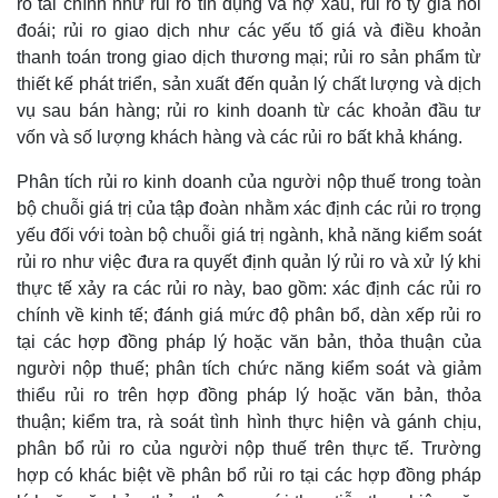
ro tài chính như rủi ro tín dụng và nợ xấu, rủi ro tỷ giá hối
đoái; rủi ro giao dịch như các yếu tố giá và điều khoản
thanh toán trong giao dịch thương mại; rủi ro sản phẩm từ
thiết kế phát triển, sản xuất đến quản lý chất lượng và dịch
vụ sau bán hàng; rủi ro kinh doanh từ các khoản đầu tư
vốn và số lượng khách hàng và các rủi ro bất khả kháng.
Phân tích rủi ro kinh doanh của người nộp thuế trong toàn
bộ chuỗi giá trị của tập đoàn nhằm xác định các rủi ro trọng
yếu đối với toàn bộ chuỗi giá trị ngành, khả năng kiểm soát
rủi ro như việc đưa ra quyết định quản lý rủi ro và xử lý khi
thực tế xảy ra các rủi ro này, bao gồm: xác định các rủi ro
chính về kinh tế; đánh giá mức độ phân bổ, dàn xếp rủi ro
tại các hợp đồng pháp lý hoặc văn bản, thỏa thuận của
người nộp thuế; phân tích chức năng kiểm soát và giảm
thiểu rủi ro trên hợp đồng pháp lý hoặc văn bản, thỏa
thuận; kiểm tra, rà soát tình hình thực hiện và gánh chịu,
phân bổ rủi ro của người nộp thuế trên thực tế. Trường
hợp có khác biệt về phân bổ rủi ro tại các hợp đồng pháp