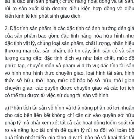
tắt là đặc tính sản phẩm); chức năng hoạt động và tài sản,
rủi ro sản xuất kinh doanh; điều kiện hợp đồng và điều
kiện kinh tế khi phát sinh giao dịch.
2. Đặc tính sản phẩm là các đặc tính có ảnh hưởng đến giá
của sản phẩm bao gồm: đặc tính hàng hóa hữu hình như
đặc tính vật lý, chủng loại sản phẩm, chất lượng, nhãn hiệu
thương mại của sản phẩm, độ tin cậy, tính sẵn có và sản
lượng cung cấp; đặc tính dịch vụ như bản chất, mức độ
phức tạp, chuyên môn và phạm vi dịch vụ; đặc tính tài sản
vô hình như hình thức chuyển giao, loại hình tài sản, hình
thức sở hữu, thời hạn, mức độ bảo hộ sở hữu, thời gian
chuyển giao, các quyền được chuyển giao và các lợi ích
có thể thu được từ việc sử dụng tài sản vô hình.
a) Phân tích tài sản vô hình và khả năng phân bổ lợi nhuận
cho các bên liên kết không chỉ căn cứ vào quyền sở hữu
pháp lý mà phải xem xét tất cả các hoạt động kiểm soát rủi
ro và năng lực tài chính để quản lý rủi ro đối với toàn bộ
quá trình phát triển, gia tăng, duy trì, bảo hộ và khai thác tài