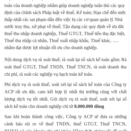
toán của doanh nghiệp nhằm giúp doanh nghiệp tuân thủ các quy
định của chính sách Pháp luật về thuế, Kế toán; Hạn chế đến mức
thấp nhất các sai phạm dẫn đến việc bị các cơ quan quản lý Nhà
nước truy thu, xử phạt về thuế; Tận dụng các quy định về ưu đãi
thuế thu nhập doanh nghiệp, Thuế GTGT, Thuế tiêu thụ đặc biệt,
Thuế thu nhập cá nhân, Thuế xuất nhập khẩu, Thuế khác, ….
nhằm đạt được lợi nhuận tối ưu cho doanh nghiệp.
Nội dung dịch vụ rà soát thuế, rà soát lại sổ sách kế toán gồm: Rà
soát thuế GTGT, Thuế TNDN, Thuế TNCN, rà soát doanh thu
chi phí, rà soát các nghiệp vụ hạch toán kế toán.
Phí dịch vụ rà soát thuế, soát xét lại sổ sách kế toán của Công ty
ACP rất ưu đãi, cam kết hợp lý nhất thị trường cùng với chất
lượng dịch vụ tốt nhất. Gói dịch vụ rà soát thuế, soát xét lại sổ
sách kế toán cho doanh nghiệp chỉ từ
8.000.000 đồng
Sau khi hoàn thành công việc, Công ty ACP sẽ đưa ra những
cảnh báo rủi ro về thuế TNDN, thuế GTGT, Thuế TNCN,