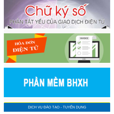
DỊCH VỤ ĐÀO TẠO - TUYỂN DỤNG