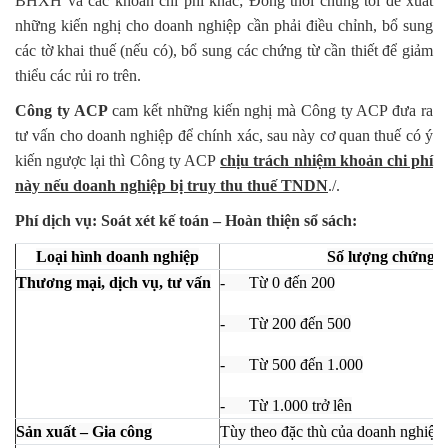
BHXH và các khoản chi phí khác; Đồng thời chúng tôi đề xuất
những kiến nghị cho doanh nghiệp cần phải điều chỉnh, bổ sung
các tờ khai thuế (nếu có), bổ sung các chứng từ cần thiết để giảm
thiểu các rủi ro trên.
Công ty ACP
cam kết những kiến nghị mà Công ty ACP đưa ra
tư vấn cho doanh nghiệp để chính xác, sau này cơ quan thuế có ý
kiến ngược lại thì Công ty ACP
chịu trách nhiệm khoản chi phí
này nếu doanh nghiệp bị truy thu thuế TNDN
./.
Phí dịch vụ: Soát xét kế toán – Hoàn thiện sổ sách:
Loại hình doanh nghiệp
Số lượng chứng 
Thương mại, dịch vụ, tư vấn
- Từ 0 đến 200
- Từ 200 đến 500
- Từ 500 đến 1.000
- Từ 1.000 trở lên
Sản xuất – Gia công
Tùy theo đặc thù của doanh nghiệp 