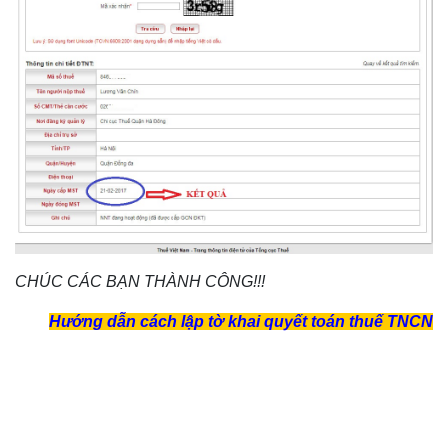
CHÚC CÁC BẠN THÀNH CÔNG!!!
Hướng dẫn cách lập tờ khai quyết toán thuế TNCN