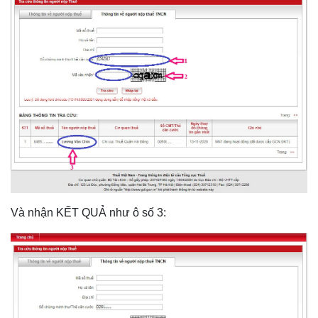
Và nhận KẾT QUẢ như ô số 3: