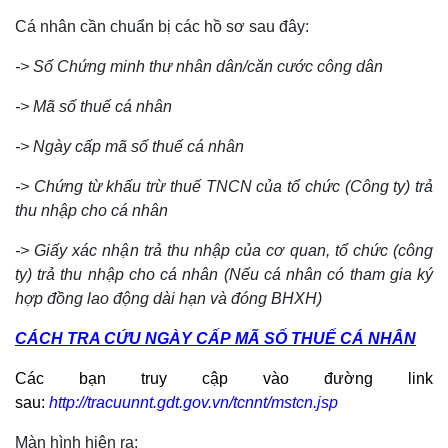
Cá nhân cần chuẩn bị các hồ sơ sau đây:
-> Số Chứng minh thư nhân dân/căn cước công dân
-> Mã số thuế cá nhân
-> Ngày cấp mã số thuế cá nhân
-> Chứng từ khấu trừ thuế TNCN của tổ chức (Công ty) trả
thu nhập cho cá nhân
-> Giấy xác nhận trả thu nhập của cơ quan, tổ chức (công
ty) trả thu nhập cho cá nhân (Nếu cá nhân có tham gia ký
hợp đồng lao động dài hạn và đóng BHXH)
CÁCH TRA CỨU NGÀY CẤP MÃ SỐ THUẾ CÁ NHÂN
Các bạn truy cập vào đường link
sau:
http://tracuunnt.gdt.gov.vn/tcnnt/mstcn.jsp
Màn hình hiện ra: