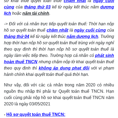
sơ khai thuế quyết toán thuế
chậm nhất
là
ngày cuối
cùng
của
tháng thứ 03
kể từ ngày kết thúc năm
dương
lịch
hoặc
năm tài chính
.
-> Đối với cá nhân trực tiếp quyết toán thuế: Thời hạn nộp
hồ sơ quyết toán thuế
chậm nhất
là
ngày cuối cùng
của
tháng thứ 04
kể từ ngày kết thúc
năm dương lịch
. Trường
hợp thời hạn nộp hồ sơ quyết toán thuế trùng với ngày nghỉ
theo quy định thì thời hạn nộp hồ sơ quyết toán thuế là
ngày làm việc tiếp theo. Trường hợp cá nhân có
phát sinh
hoàn thuế TNCN
nhưng chậm nộp tờ khai quyết toán thuế
theo quy định thì
không áp dụng phạt đối
với vi phạm
hành chính khai quyết toán thuế quá thời hạn.
Như vậy, đối với các cá nhân trong năm 2020 có nhiều
nguồn thu nhập thì phải tự Quyết toán thuế TNCN. Hạn
cuối cùng phải nộp hồ sơ khai quyết toán thuế TNCN năm
2020 là ngày 03/05/2021
-
Hồ sơ quyết toán thuế TNCN: