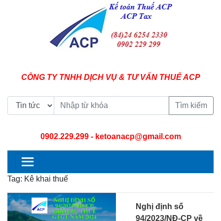
CÔNG TY TNHH DỊCH VỤ & TƯ VẤN THUẾ ACP
Tìm kiếm
0902.229.299
- ketoanacp@gmail.com
Tag: Kê khai thuế
Nghị định số
94/2023/NĐ-CP về