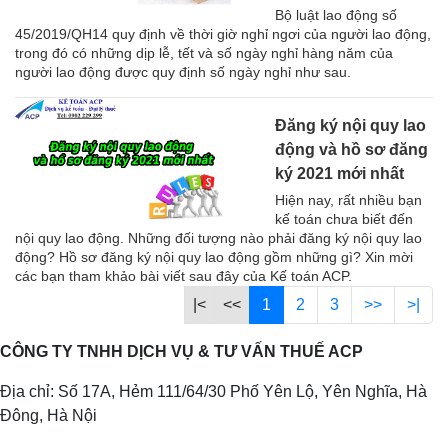
Bộ luật lao động số
45/2019/QH14 quy định về thời giờ nghỉ ngơi của người lao động,
trong đó có những dịp lễ, tết và số ngày nghỉ hàng năm của
người lao động được quy định số ngày nghỉ như sau.
Đăng ký nội quy lao
động và hồ sơ đăng
ký 2021 mới nhất
Hiện nay, rất nhiều bạn
kế toán chưa biết đến
nội quy lao động. Những đối tượng nào phải đăng ký nội quy lao
động? Hồ sơ đăng ký nội quy lao động gồm những gì? Xin mời
các bạn tham khảo bài viết sau đây của Kế toán ACP.
|<
<<
1
2
3
>>
>|
CÔNG TY TNHH DỊCH VỤ & TƯ VẤN THUẾ ACP
Địa chỉ: Số 17A, Hẻm 111/64/30 Phố Yên Lộ, Yên Nghĩa, Hà
Đông, Hà Nội