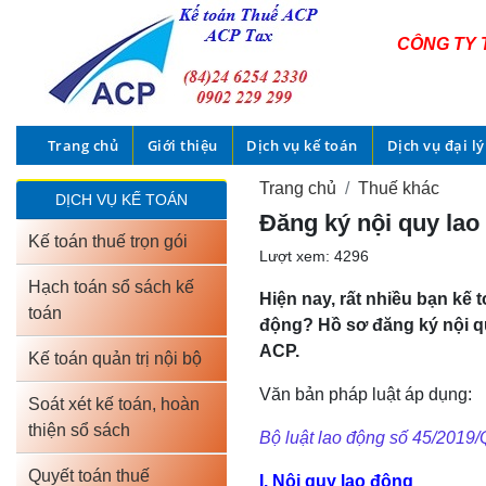
CÔNG TY 
Trang chủ
Giới thiệu
Dịch vụ kế toán
Dịch vụ đại lý
Trang chủ
Thuế khác
DỊCH VỤ KẾ TOÁN
Đăng ký nội quy lao
Kế toán thuế trọn gói
Lượt xem: 4296
Hạch toán sổ sách kế
Hiện nay, rất nhiều bạn kế
toán
động? Hồ sơ đăng ký nội q
ACP.
Kế toán quản trị nội bộ
Văn bản pháp luật áp dụng:
Soát xét kế toán, hoàn
thiện sổ sách
Bộ luật lao động số 45/2019
Quyết toán thuế
I. Nội quy lao động