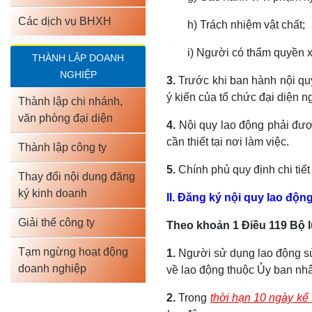
Các dịch vụ BHXH
h) Trách nhiệm vật chất;
i) Người có thẩm quyền xử
THÀNH LẬP DOANH
NGHIỆP
3.
Trước khi ban hành nội qu
ý kiến của tổ chức đại diện n
Thành lập chi nhánh,
văn phòng đại diện
4.
Nội quy lao động phải đượ
cần thiết tại nơi làm việc.
Thành lập công ty
5.
Chính phủ quy định chi tiết
Thay đổi nội dung đăng
ký kinh doanh
II. Đăng ký nội quy lao độn
Giải thể công ty
Theo khoản 1 Điều 119 Bộ l
Tạm ngừng hoạt động
1.
Người sử dụng lao động s
doanh nghiệp
về lao động thuộc Ủy ban nhâ
2.
Trong
thời hạn 10 ngày kể