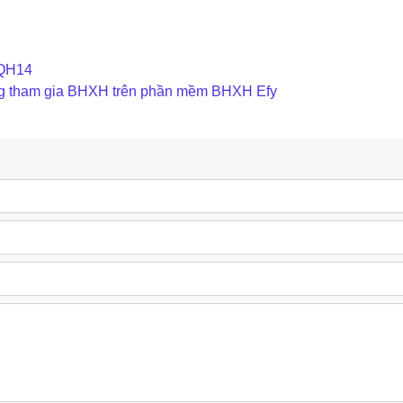
/QH14
ng tham gia BHXH trên phần mềm BHXH Efy