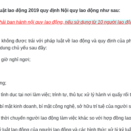
uật lao động 2019 quy định Nội quy lao động như sau:
hải ban hành nội quy lao động,
nế
u sử dụng từ 10 người lao độn
không được trái với pháp luật về lao động và quy định của ph
dung chủ yếu sau đây:
i giờ nghỉ ngơi;
;
ộng;
ình dục tại nơi làm việc; trình tự, thủ tục xử lý hành vi quấy rối 
 bí mật kinh doanh, bí mật công nghệ, sở hữu trí tuệ của người 
thời chuyển người lao động làm việc khác so với hợp đồng lao
 luật lao động của người lao động và các hình thức xử lý kỷ luậ