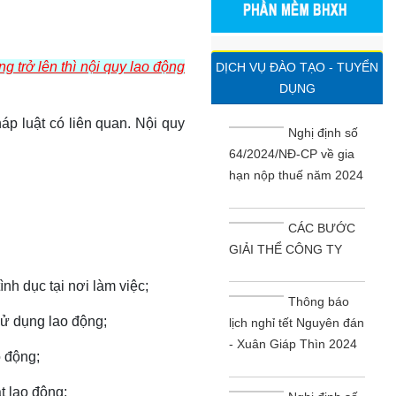
g trở lên thì nội quy lao động
DỊCH VỤ ĐÀO TẠO - TUYỂN
DỤNG
áp luật có liên quan. Nội quy
Nghị định số
64/2024/NĐ-CP về gia
hạn nộp thuế năm 2024
CÁC BƯỚC
GIẢI THỂ CÔNG TY
tình dục tại nơi làm việc;
Thông báo
sử dụng lao động;
lịch nghỉ tết Nguyên đán
- Xuân Giáp Thìn 2024
 động;
t lao động;