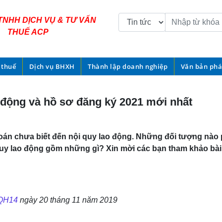
TNHH DỊCH VỤ & TƯ VẤN
THUẾ ACP
 thuế
Dịch vụ BHXH
Thành lập doanh nghiệp
Văn bản phá
 động và hồ sơ đăng ký 2021 mới nhất
 toán chưa biết đến nội quy lao động. Những đối tượng nào 
uy lao động gồm những gì? Xin mời các bạn tham khảo bài 
/QH14
ngày 20 tháng 11 năm 2019