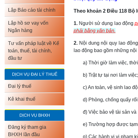
Lập Báo cáo tài chính
Theo khoản 2 Điều 118 Bộ l
Lập hồ sơ vay vốn
1.
Người sử dụng lao động
p
Ngân hàng
phải bằng văn bản.
2.
Nội dung nội quy lao động 
Tư vấn pháp luật về Kế
lao động bao gồm những nội 
toán, thuế, tài chính,
đầu tư
a) Thời giờ làm việc, thờ
DỊCH VỤ ĐẠI LÝ THUẾ
b) Trật tự tại nơi làm việc
Đại lý thuế
c) An toàn, vệ sinh lao đ
Kê khai thuế
d) Phòng, chống quấy rối t
đ) Việc bảo vệ tài sản và
DỊCH VỤ BHXH
e) Trường hợp được tạm 
Đăng ký tham gia
BHXH lần đầu
g) Các hành vi vi phạm kỷ