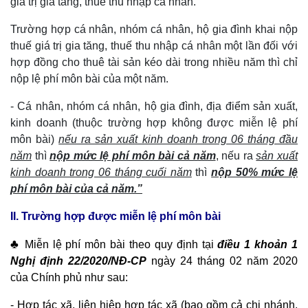
giá trị gia tăng, thuế thu nhập cá nhân.
Trường h
ợ
p cá nhân, nhóm cá nhân, hộ gia đình khai nộp
thuế giá trị gia tăng, thuế thu nhập cá nhân một lần đối với
hợp đồng cho thuê tài sản kéo dài trong nhiều năm thì chỉ
nộp lệ phí môn bài của một năm.
- Cá nhân, nhóm cá nhân, hộ gia đình, địa điểm sản xuất,
kinh doanh (thuộc trường hợp không được miễn lệ phí
môn bài)
nếu ra sản xuất kinh doanh trong 06 tháng đầu
năm
thì
nộp mức lệ phí môn bài cả năm
, nếu ra
sản xuất
kinh doanh trong 06 tháng cuối năm
thì
nộp 50% mức lệ
phí môn bài của cả năm.”
II. Trường hợp được miễn lệ phí môn bài
♣
Miễn lệ phí môn bài theo quy định tại
điều 1 khoản 1
Nghị định 22/2020/NĐ-CP
ngày 24 tháng 02 năm 2020
của Chính phủ như sau:
- Hợp tác xã, liên hiệp hợp tác xã (bao gồm cả chi nhánh,