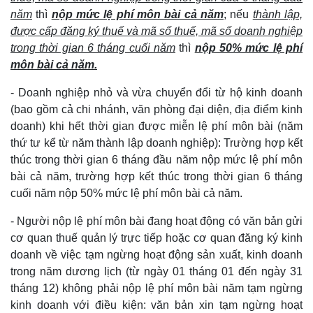
năm
thì
nộp mức lệ phí môn bài cả năm
; nếu
thành lập,
được cấp đăng ký thuế và mã số thuế, mã số doanh nghiệp
trong thời gian 6 tháng cuối năm
thì
nộp 50% mức lệ phí
môn bài cả năm.
- Doanh nghiệp nhỏ và vừa chuyển đổi từ hộ kinh doanh
(bao gồm cả chi nhánh, văn phòng đại diện, địa điểm kinh
doanh) khi hết thời gian được miễn lệ phí môn bài (năm
thứ tư kể từ năm thành lập doanh nghiệp): Trường hợp kết
thúc trong thời gian 6 tháng đầu năm nộp mức lệ phí môn
bài cả năm, trường hợp kết thúc trong thời gian 6 tháng
cuối năm nộp 50% mức lệ phí môn bài cả năm.
- Người nộp lệ phí môn bài đang hoạt động có văn bản gửi
cơ quan thuế quản lý trực tiếp hoặc cơ quan đăng ký kinh
doanh về việc tạm ngừng hoạt động sản xuất, kinh doanh
trong năm dương lịch (từ ngày 01 tháng 01 đến ngày 31
tháng 12) không phải nộp lệ phí môn bài năm tạm ngừng
kinh doanh với điều kiện: văn bản xin tạm ngừng hoạt