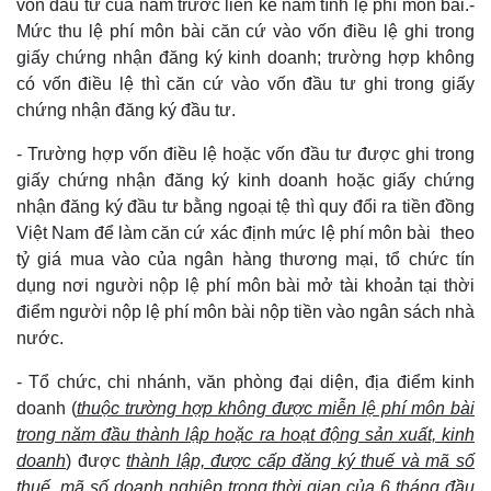
vốn đầu tư của năm trước liền kề năm tính lệ phí môn bài.-
Mức thu lệ phí môn bài căn cứ vào vốn điều lệ ghi trong
giấy chứng nhận đăng ký kinh doanh; trường hợp không
có vốn điều lệ thì căn cứ vào vốn đầu tư ghi trong giấy
chứng nhận đăng ký đầu tư.
- Trường hợp vốn điều lệ hoặc vốn đầu tư được ghi trong
giấy chứng nhận đăng ký kinh doanh hoặc giấy chứng
nhận đăng ký đầu tư bằng ngoại tệ thì quy đổi ra tiền đồng
Việt Nam để làm căn cứ xác định mức lệ phí môn bài theo
tỷ giá mua vào của ngân hàng thương mại, tổ chức tín
dụng nơi người nộp lệ phí môn bài mở tài khoản tại thời
điểm người nộp lệ phí môn bài nộp tiền vào ngân sách nhà
nước.
- Tổ chức, chi nhánh, văn phòng đại diện, địa điểm kinh
doanh (
thuộc trường hợp không được miễn lệ phí môn bài
trong năm đầu thành lập hoặc ra hoạt động sản xuất, kinh
doanh
) được
thành lập, được cấp đăng ký thuế và mã số
thuế, mã số doanh nghiệp trong thời gian của 6 tháng đầu