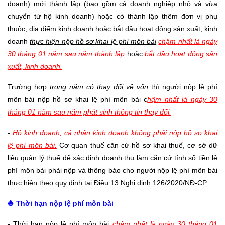
doanh) mới thành lập (bao gồm cả doanh nghiệp nhỏ và vừa
chuyển từ hộ kinh doanh) hoặc có thành lập thêm đơn vị phụ
thuộc, địa điểm kinh doanh hoặc bắt đầu hoạt động sản xuất, kinh
doanh
thực hiện nộp hồ sơ khai lệ phí môn bài
chậm nhất là ngày
30 tháng 01 năm sau năm thành lập
hoặc
bắt đầu hoạt động sản
xuất, kinh doanh.
Trường hợp
trong năm có thay đổi về vốn
thì người nộp lệ phí
môn bài nộp hồ sơ khai lệ phí môn bài c
hậm nhất là ngày 30
tháng 01 năm sau năm phát sinh thông tin thay đổi.
-
Hộ kinh doanh, cá nhân kinh doanh không phải nộp hồ sơ khai
lệ phí môn bài.
Cơ quan thuế căn cứ hồ sơ khai thuế, cơ sở dữ
liệu quản lý thuế để xác định doanh thu làm căn cứ tính số tiền lệ
phí môn bài phải nộp và thông báo cho người nộp lệ phí môn bài
thực hiện theo quy định tại Điều 13 Nghị định 126/2020/NĐ-CP.
♣
Thời hạn nộp lệ phí môn bài
- Thời hạn nộp lệ phí môn bài
chậm nhất là ngày 30 tháng 01