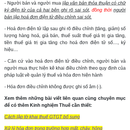
- Người bán và người mua
lập văn bản thỏa thuận có chữ
ký điện tử của cả hai bên ghi rõ sai sót
,
đồng thời
người
bán lập hoá đơn điện tử điều chỉnh sai sót.
- Hoá đơn điện tử lập sau ghi rõ điều chỉnh (tăng, giảm) số
lượng hàng hoá, giá bán, thuế suất thuế giá trị gia tăng,
tiền thuế giá trị gia tăng cho hoá đơn điện tử số…, ký
hiệu…
- Căn cứ vào hoá đơn điện tử điều chỉnh, người bán và
người mua thực hiện kê khai điều chỉnh theo quy định của
pháp luật về quản lý thuế và hóa đơn hiện hành
- Hóa đơn điều chỉnh không được ghi số âm (-).
Xem thêm những bài viết liên quan cùng chuyên mục
để có thêm Kinh nghiệm Thuế cần thiết:
Cách lập tờ khai thuế GTGT bổ sung
Xử lý hóa đơn trong trường hợp mất, cháy, hỏng