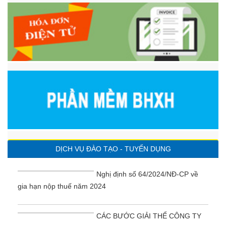
DỊCH VỤ ĐÀO TẠO - TUYỂN DỤNG
Nghị định số 64/2024/NĐ-CP về
gia hạn nộp thuế năm 2024
CÁC BƯỚC GIẢI THỂ CÔNG TY