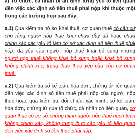
a) Tổ chức, cá nhân bị ấn định từng yếu tố liên quan
đến việc xác định số tiền thuế phải nộp khi thuộc một
trong các trường hợp sau đây:
a.1)
Qua kiểm tra hồ sơ khai thuế, cơ quan thuế
có căn cứ
cho rằng người nộp thuế khai chưa đầy đủ
hoặc
chưa
chính xác các yếu tố làm cơ sở xác định số tiền thuế phải
nộp
, đã yêu cầu người nộp thuế khai bổ sung nhưng
người nộp thuế không khai bổ sung hoặc khai bổ sung
không chính xác, trung thực theo yêu cầu của cơ quan
thuế.
a.2)
Qua kiểm tra sổ kế toán, hóa đơn, chứng từ liên quan
đến việc xác định số tiền thuế phải nộp của người nộp
thuế hoặc qua kiểm tra, đối chiếu, xác minh, sổ kế toán,
hóa đơn, chứng từ của tổ chức, cá nhân có liên quan,
cơ
quan thuế có cơ sở chứng minh người nộp thuế hạch toán
không chính xác, không trung thực các yếu tố liên quan
đến việc xác định số tiền thuế phải nộp.