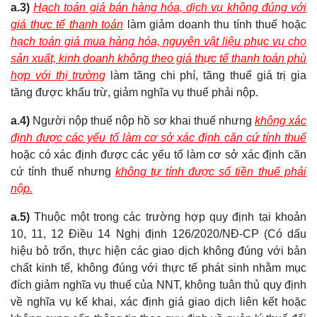
a.3)
Hạch toán giá bán hàng hóa, dịch vụ không đúng với
giá thực tế thanh toán
làm giảm doanh thu tính thuế hoặc
hạch toán giá mua hàng hóa, nguyên vật liệu phục vụ cho
sản xuất, kinh doanh không theo giá thực tế thanh toán phù
hợp với thị trường
làm tăng chi phí, tăng thuế giá trị gia
tăng được khấu trừ, giảm nghĩa vụ thuế phải nộp.
a.4)
Người nộp thuế nộp hồ sơ khai thuế nhưng
không xác
định được các yếu tố làm cơ sở xác định căn cứ tính thuế
hoặc có xác định được các yếu tố làm cơ sở xác định căn
cứ tính thuế nhưng
không tự tính được số tiền thuế phải
nộp.
a.5)
Thuộc một trong các trường hợp quy định tại khoản
10, 11, 12 Điều 14 Nghị định 126/2020/NĐ-CP (Có dấu
hiệu bỏ trốn, thực hiện các giao dịch không đúng với bản
chất kinh tế, không đúng với thực tế phát sinh nhằm mục
đích giảm nghĩa vụ thuế của NNT, không tuân thủ quy định
về nghĩa vụ kế khai, xác định giá giao dịch liên kết hoặc