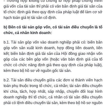
- Trường hợp không có chứng từ hợp pháp chứng minh
giá vốn của tài sản thì phải có văn bản định giá tài sản của
tổ chức định giá theo quy định của pháp luật để làm cơ sở
hạch toán giá trị tài sản cố định.
b) Bên có tài sản góp vốn, có tài sản điều chuyển là tổ
chức, cá nhân kinh doanh:
b.1. Tài sản góp vốn vào doanh nghiệp phải có: biên bản
góp vốn sản xuất kinh doanh, hợp đồng liên doanh, liên
kết; biên bản định giá tài sản của Hội đồng giao nhận vốn
góp của các bên góp vốn (hoặc văn bản định giá của tổ
chức có chức năng định giá theo quy định của pháp luật),
kèm theo bộ hồ sơ về nguồn gốc tài sản.
b.2. Tài sản điều chuyển giữa các đơn vị thành viên hạch
toán phụ thuộc trong tổ chức, cá nhân; tài sản điều chuyển
khi chia, tách, hợp nhất, sáp nhập, chuyển đổi loại hình
doanh nghiệp thì tổ chức, cá nhân có tài sản điều chuyển
phải có lệnh điều chuyển tài sản, kèm theo bộ hồ sơ nguồn