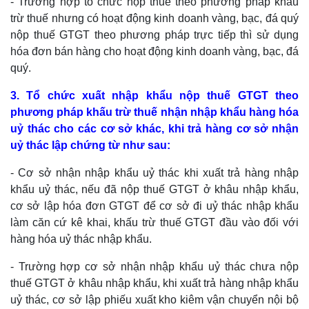
- Trường hợp tổ chức nộp thuế theo phương pháp khấu
trừ thuế nhưng có hoạt động kinh doanh vàng, bạc, đá quý
nộp thuế GTGT theo phương pháp trực tiếp thì sử dụng
hóa đơn bán hàng cho hoạt động kinh doanh vàng, bạc, đá
quý.
3. Tổ chức xuất nhập khẩu nộp thuế GTGT theo
phương pháp khấu trừ thuế nhận nhập khẩu hàng hóa
uỷ thác cho các cơ sở khác, khi trả hàng cơ sở nhận
uỷ thác lập chứng từ như sau:
- Cơ sở nhận nhập khẩu uỷ thác khi xuất trả hàng nhập
khẩu uỷ thác, nếu đã nộp thuế GTGT ở khâu nhập khẩu,
cơ sở lập hóa đơn GTGT để cơ sở đi uỷ thác nhập khẩu
làm căn cứ kê khai, khấu trừ thuế GTGT đầu vào đối với
hàng hóa uỷ thác nhập khẩu.
- Trường hợp cơ sở nhận nhập khẩu uỷ thác chưa nộp
thuế GTGT ở khâu nhập khẩu, khi xuất trả hàng nhập khẩu
uỷ thác, cơ sở lập phiếu xuất kho kiêm vận chuyển nội bộ