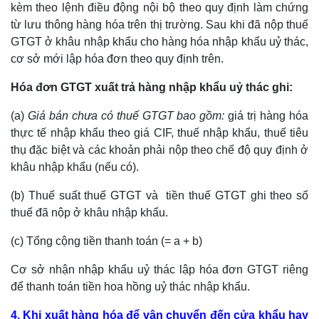
kèm theo lệnh điều động nội bộ theo quy định làm chứng
từ lưu thông hàng hóa trên thị trường. Sau khi đã nộp thuế
GTGT ở khâu nhập khẩu cho hàng hóa nhập khẩu uỷ thác,
cơ sở mới lập hóa đơn theo quy định trên.
Hóa đơn GTGT xuất trả hàng nhập khẩu uỷ thác ghi:
(a)
Giá bán chưa có thuế GTGT bao gồm:
giá trị hàng hóa
thực tế nhập khẩu theo giá CIF, thuế nhập khẩu, thuế tiêu
thụ đặc biệt và các khoản phải nộp theo chế độ quy định ở
khâu nhập khẩu (nếu có).
(b) Thuế suất thuế GTGT và tiền thuế GTGT ghi theo số
thuế đã nộp ở khâu nhập khẩu.
(c) Tổng cộng tiền thanh toán (= a + b)
Cơ sở nhận nhập khẩu uỷ thác lập hóa đơn GTGT riêng
để thanh toán tiền hoa hồng uỷ thác nhập khẩu.
4. Khi xuất hàng hóa để vận chuyển đến cửa khẩu hay