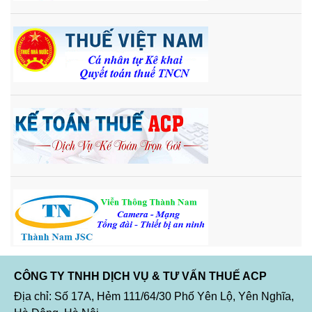
CÔNG TY TNHH DỊCH VỤ & TƯ VẤN THUẾ ACP
Địa chỉ: Số 17A, Hẻm 111/64/30 Phố Yên Lộ, Yên Nghĩa,